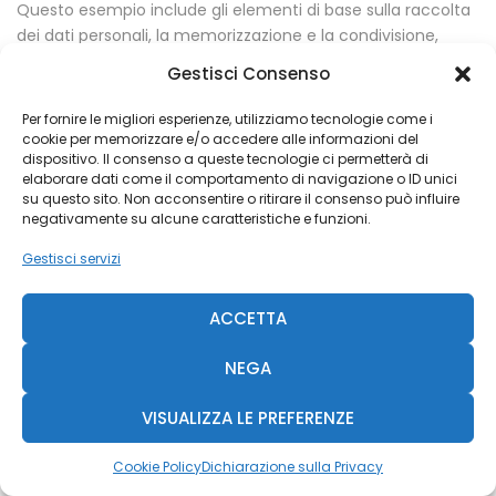
Questo esempio include gli elementi di base sulla raccolta
dei dati personali, la memorizzazione e la condivisione,
nonché su chi è autorizzato ad accedere a tali dati. In base
Gestisci Consenso
alle impostazioni abilitate e ai moduli di estensione
aggiuntivi utilizzati, le informazioni specifiche condivise dal
Per fornire le migliori esperienze, utilizziamo tecnologie come i
nostro negozio possono variare. Ti consigliamo di
cookie per memorizzare e/o accedere alle informazioni del
dispositivo. Il consenso a queste tecnologie ci permetterà di
consultare un legale al momento di decidere quali
elaborare dati come il comportamento di navigazione o ID unici
informazioni divulgare nell’informativa sulla privacy.
su questo sito. Non acconsentire o ritirare il consenso può influire
negativamente su alcune caratteristiche e funzioni.
Cosa raccogliamo e salviamo
Gestisci servizi
YITH WooCommerce Wishlist
ACCETTA
Mentre visiti il nostro sito, terremo traccia di:
NEGA
Prodotti aggiunti alla lista dei desideri: useremo
questa informazione per mostrare a te e ad altri
VISUALIZZA LE PREFERENZE
utenti i tuoi prodotti preferiti e per creare campagne
email mirate.
Cookie Policy
Dichiarazione sulla Privacy
Le liste dei desideri che hai creato: terremo traccia