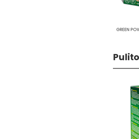
ACCENDIFUOCO ECOLOGICO 28pz
GREEN POW
1,80
€
Pulito