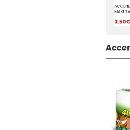
ACCENDIFUOCO
ECOLOGICO 28pz
ACCENDIFUOCO
ACCEND
ECOLOGICO 100 CUBI
MAXI T
1,80
€
6,50
€
3,50
Accen