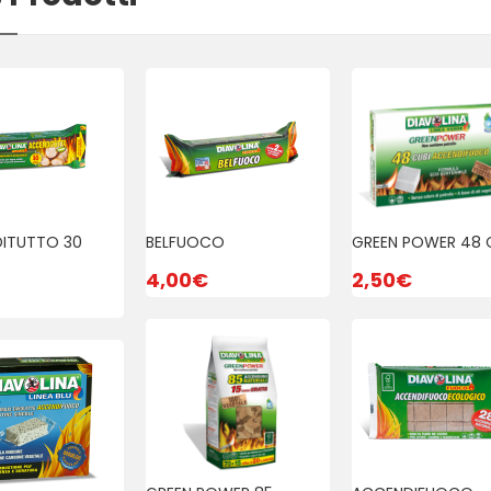
4,50
€
CENDIFUOCO
OLOGICO 28pz
BELFUOCO
80
€
4,00
€
ITUTTO 30
BELFUOCO
GREEN POWER 48 
4,00
€
2,50
€