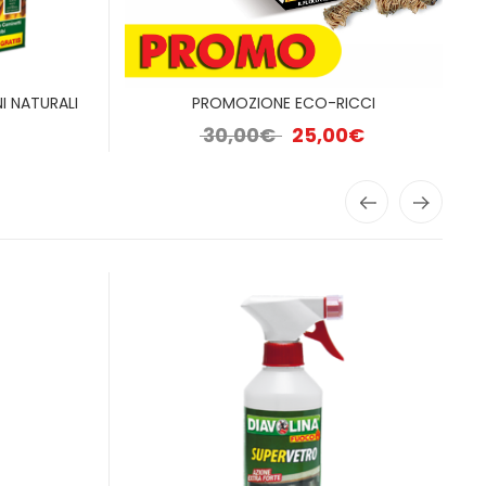
I NATURALI
PROMOZIONE ECO-RICCI
Il prezzo originale era: 30,
Il prezzo attual
30,00
€
25,00
€