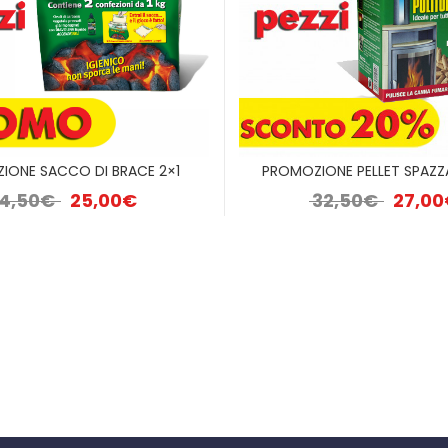
IONE SACCO DI BRACE 2×1
PROMOZIONE PELLET SPAZ
.
Il prezzo originale era: 34,50€.
Il prezzo attuale è: 25,00€.
Il prezzo
4,50
€
25,00
€
32,50
€
27,00