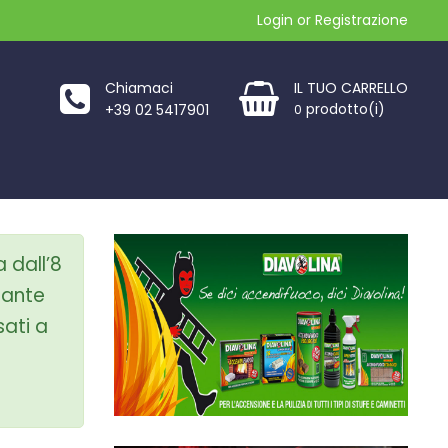
Login
or
Registrazione
Chiamaci
IL TUO CARRELLO
prodotto(i)
+39 02 5417901
0
a dall’8
urante
sati a