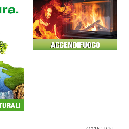
I
GREEN POWER 85
ACCENSIONI NATU ...
3,00
€
PULITORE STUFE A PELLET
6,50
€
E
GREEN POWER 48 CUBI
ACCENDITORI