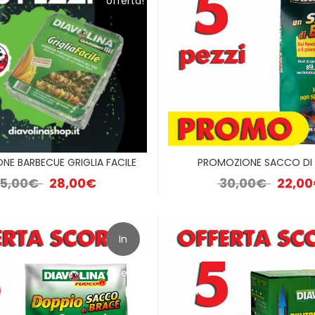
offerta!
NE BARBECUE GRIGLIA FACILE
PROMOZIONE SACCO DI
.
Il prezzo originale era: 35,00€.
Il prezzo attuale è: 28,00€.
Il prezzo
5,00
€
28,00
€
30,00
€
22,00
In
offerta!