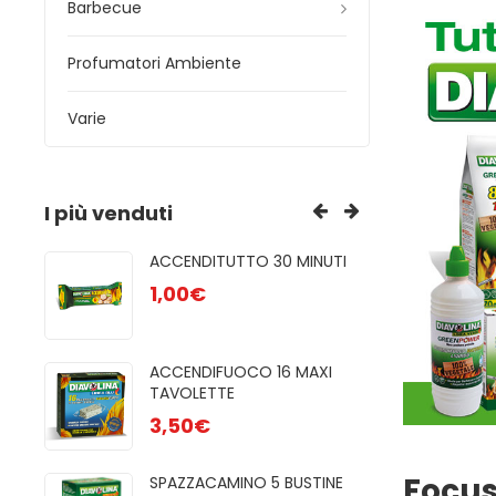
Barbecue
Profumatori Ambiente
Varie
I più venduti
ACCENDITUTTO 30 MINUTI
GR
AC
1,00
€
3
ET
ACCENDIFUOCO 16 MAXI
PULITORE STUF
TAVOLETTE
6,50
€
3,50
€
GR
Focus
SPAZZACAMINO 5 BUSTINE
2