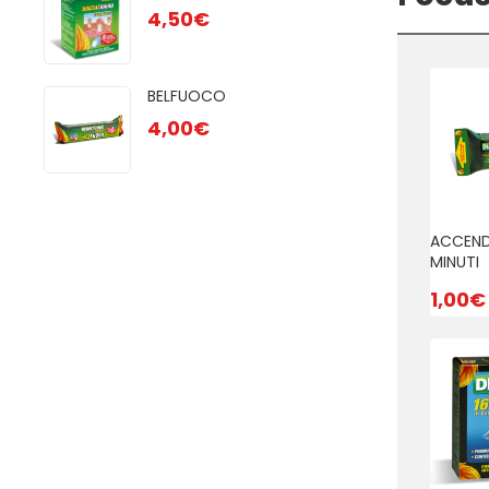
4,50
€
AC
EC
BELFUOCO
1,
4,00
€
GREEN POWER 48 CUBI
ACCENDIGRILL
ACCEND
ECOLOGICO 24pz
MINUTI
2,50
€
1,50
€
1,00
€