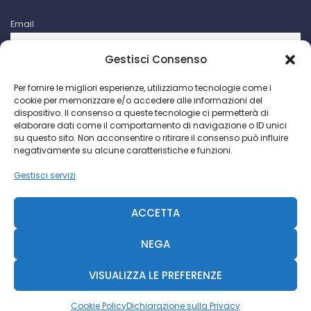
Email
Gestisci Consenso
Iscrivendomi accetto le condizioni d'uso di questo sito. I dati
Per fornire le migliori esperienze, utilizziamo tecnologie come i
raccolti verranno utilizzati per attività di comunicazioni
cookie per memorizzare e/o accedere alle informazioni del
promozionali da parte di Facco Giuseppe & C. S.p.a.
dispositivo. Il consenso a queste tecnologie ci permetterà di
elaborare dati come il comportamento di navigazione o ID unici
su questo sito. Non acconsentire o ritirare il consenso può influire
negativamente su alcune caratteristiche e funzioni.
Gestisci servizi
Facco Giuseppe & C. S.p.a. P.I. IT 00730640158 - 2018 ©
CCIAA Milano N. 393189
ACCETTA
R.S. Trib. MI N. 69935-2092-845 - Cap. Soc. € 468.000 -
Diavolina
NEGA
VISUALIZZA LE PREFERENZE
Diavolina
|
Consulente Web Marketing
Cookie Policy
Dichiarazione sulla Privacy