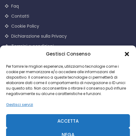
Faq
Contatti
Cookie Policy
Dichiarazione sulla Privacy
Termini e condizioni
Iscrizione Newsletter
Gestisci Consenso
Per fornire le migliori esperienze, utilizziamo tecnologie come i
Email
cookie per memorizzare e/o accedere alle informazioni del
dispositivo. Il consenso a queste tecnologie ci permetterà di
elaborare dati come il comportamento di navigazione o ID unici
su questo sito. Non acconsentire o ritirare il consenso può influire
Iscrivendomi accetto le condizioni d'uso di questo sito. I dati
negativamente su alcune caratteristiche e funzioni.
raccolti verranno utilizzati per attività di comunicazioni
promozionali da parte di Facco Giuseppe & C. S.p.a.
Gestisci servizi
ACCETTA
NEGA