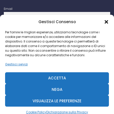
Email
Gestisci Consenso
Iscrivendomi accetto le condizioni d'uso di questo sito. I dati
Per fornire le migliori esperienze, utilizziamo tecnologie come i
raccolti verranno utilizzati per attività di comunicazioni
cookie per memorizzare e/o accedere alle informazioni del
promozionali da parte di Facco Giuseppe & C. S.p.a.
dispositivo. Il consenso a queste tecnologie ci permetterà di
elaborare dati come il comportamento di navigazione o ID unici
su questo sito. Non acconsentire o ritirare il consenso può influire
negativamente su alcune caratteristiche e funzioni.
Gestisci servizi
Facco Giuseppe & C. S.p.a. P.I. IT 00730640158 - 2018 ©
CCIAA Milano N. 393189
ACCETTA
R.S. Trib. MI N. 69935-2092-845 - Cap. Soc. € 468.000 -
Diavolina
NEGA
VISUALIZZA LE PREFERENZE
Diavolina
|
Consulente Web Marketing
Cookie Policy
Dichiarazione sulla Privacy