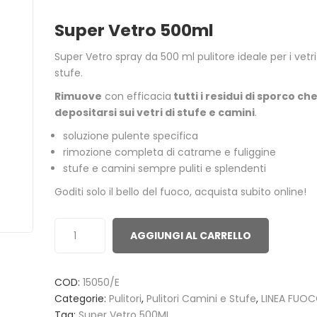
0
5
0
Super Vetro 500ml
out
of
Super Vetro spray da 500 ml pulitore ideale per i vetri
based
stufe.
on
Rimuove
con efficacia
tutti i residui di sporco c
customer
depositarsi sui vetri di stufe e camini
.
ratings
soluzione pulente specifica
rimozione completa di catrame e fuliggine
stufe e camini sempre puliti e splendenti
Goditi solo il bello del fuoco, acquista subito online!
ACCENDITUTTO 30 MINUTI
GREEN POWE
ACCENSIONI 
1,00
€
AGGIUNGI AL CARRELLO
3,00
€
COD:
15050/E
ACCENDIFUOCO 16 MAXI
PULITORE ST
TAVOLETTE
Categorie:
Pulitori
,
Pulitori Camini e Stufe
,
LINEA FUO
6,50
€
Tag:
Super Vetro 500ML