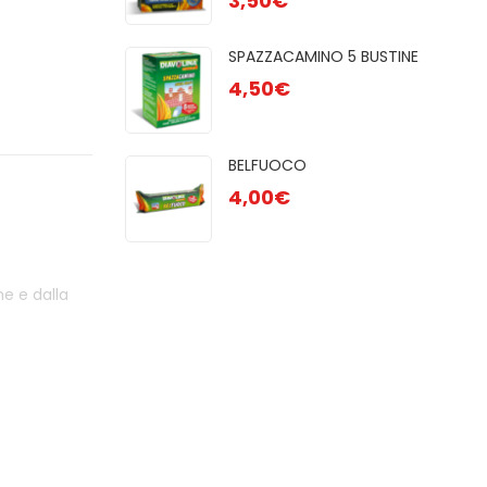
3,50
€
GR
2,50
R 48 CUBI
SPAZZACAMINO 5 BUSTINE
4,50
€
OCO
BELFUOCO
 28pz
4,00
€
me e dalla