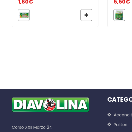
1,80
€
5,50
€
CATEGO
Accendit
Pulitori
Corso XXII Marzo 24