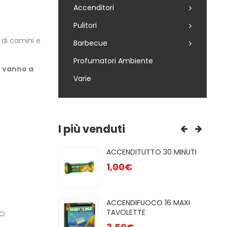
Accenditori
Pulitori
 di camini e
Barbecue
Profumatori Ambiente
he vanno a
Varie
I più venduti
R 85
ACCENDITUTTO 30 MINUTI
GRE
NATU ...
1,00
€
3,00
PUL
UFE A PELLET
ACCENDIFUOCO 16 MAXI
6,50
TAVOLETTE
CO