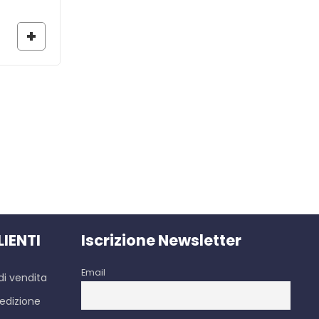
6,50
€
LIENTI
Iscrizione Newsletter
Email
di vendita
edizione