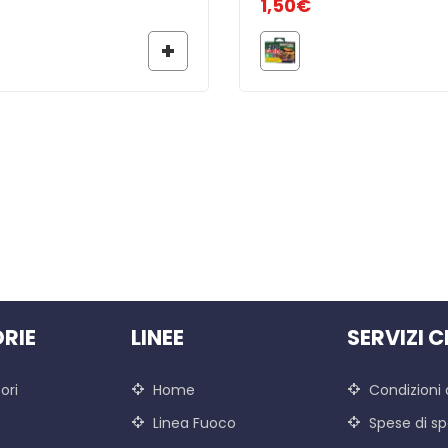
1,50
€
RIE
LINEE
SERVIZI C
ori
Home
Condizioni 
Linea Fuoco
Spese di sp