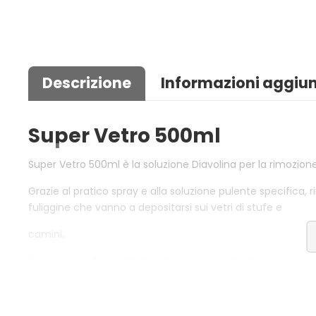
Descrizione
Informazioni aggiun
Super Vetro 500ml
Super Vetro 500ml è la soluzione Diavolina per la rimozione 
Grazie al pratico spray e alla soluzione pulente specifica, 
fuliggine che vanno a depositarsi sui vetri di stufe e
camini.
Per avere stufe e camini sempre puliti e splendenti!