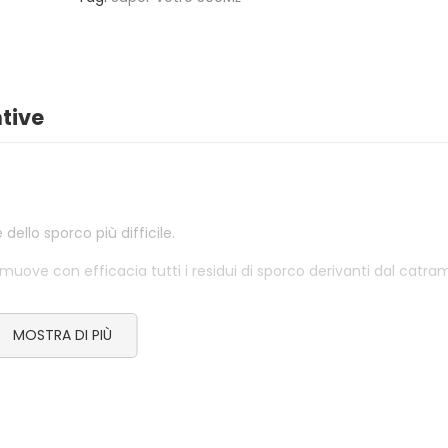
3,50
€
SPAZZACAMINO 5 BUSTINE
GREEN POWE
4,50
€
2,50
€
tive
BELFUOCO
ACCENDIFU
ECOLOGICO
4,00
€
1,80
€
dello sporco più difficile.
rimuove con efficacia tutti i residui di sporco derivanti dal catra
MOSTRA DI PIÙ