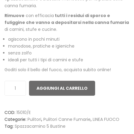
based
canna fumaria.
on
Rimuove
con efficacia
tutti i residui di sporco e
customer
fuliggine che vanno a depositarsi nella canna fumaria
ratings
di camini, stufe e cucine.
agiscono in pochi minuti
monodose, pratiche e igieniche
senza zolfo
ideali per tutti i tipi di camini e stufe
Goditi solo il bello del fuoco, acquista subito online!
AGGIUNGI AL CARRELLO
COD:
15010/E
Categorie:
Pulitori
,
Pulitori Canne Fumarie
,
LINEA FUOCO
Tag:
Spazzacamino 5 Bustine