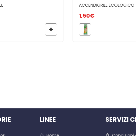
LL
ACCENDIGRILL ECOLOGICO
1,50
€
RIE
LINEE
SERVIZI C
ori
Home
Condizioni 