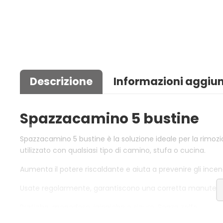
Descrizione
Informazioni aggiun
Spazzacamino 5 bustine
Spazzacamino 5 bustine è la soluzione ideale per la rimozio
utilizzato con qualsiasi tipo di camino, stufa o cucina.
Aumenta il potere riscaldante e aiuta a prevenire gli incen
Usate regolarmente, garantiscono una corretta manutenzi
Pratiche, monodose, igieniche e sicure. Senza zolfo.