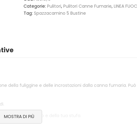
3,50
€
Categorie:
Pulitori
,
Pulitori Canne Fumarie
,
LINEA FUO
Tag:
Spazzacamino 5 Bustine
SPAZZACAMINO 5 BUSTINE
GREEN POWE
4,50
€
2,50
€
BELFUOCO
ACCENDIFU
tive
ECOLOGICO
4,00
€
1,80
€
ne della fuliggine e delle incrostazioni dalla canna fumaria. Può
di.
one del tuo camino e della tua stufa.
MOSTRA DI PIÙ