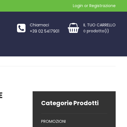
Login
or
Registrazione
Chiamaci
IL TUO CARRELLO
prodotto(i)
+39 02 5417901
0
E
Categorie Prodotti
PROMOZIONI