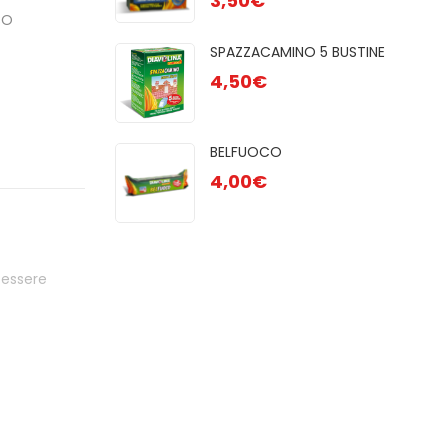
3,50
€
GR
CO
2,50
R 48 CUBI
SPAZZACAMINO 5 BUSTINE
AC
4,50
€
1,80
OCO
BELFUOCO
 28pz
4,00
€
 essere