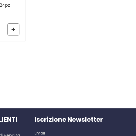
 24pz
ASTA DI RICAMBIO PELLET-NET
15,00
€
LIENTI
Iscrizione Newsletter
Email
di vendita