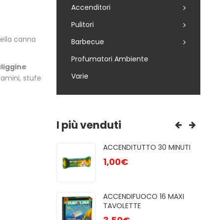
Accenditori
Pulitori
della canna
Barbecue
Profumatori Ambiente
uliggine
Varie
camini, stufe
I più venduti
R 85
ACCENDITUTTO 30 MINUTI
GRE
NATU ...
1,00
€
3,00
PUL
UFE A PELLET
ACCENDIFUOCO 16 MAXI
6,50
TAVOLETTE