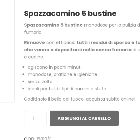
0
5
0
Spazzacamino 5 bustine
out
of
Spazzacamino
5 bustine
monodose per la pulizia 
based
fumaria.
on
Rimuove
con efficacia
tutti i residui di sporco e f
customer
che vanno a depositarsi nella canna fumaria
di 
ratings
e cucine.
agiscono in pochi minuti
monodose, pratiche e igieniche
senza zolfo
ideali per tutti i tipi di camini e stufe
ACCENDITUTTO 30 MINUTI
GREEN POWE
Goditi solo il bello del fuoco, acquista subito online!
ACCENSIONI 
1,00
€
3,00
€
AGGIUNGI AL CARRELLO
ACCENDIFUOCO 16 MAXI
PULITORE ST
TAVOLETTE
6,50
€
COD:
15010/E