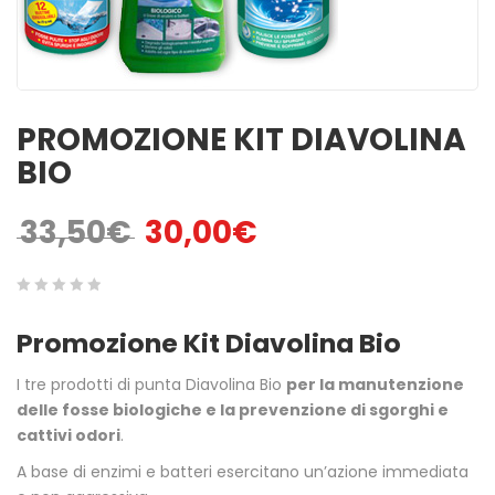
MINUTI
ACCENSIONI NATU ...
1,00
€
3,00
€
ACCENDIFUOCO 16
PULITORE STUFE A
MAXI TAVOLETTE
PELLET
PROMOZIONE KIT DIAVOLINA
3,50
€
6,50
€
BIO
SPAZZACAMINO 5
GREEN POWER 48 C
33,50
€
30,00
€
Il prezzo originale era: 33,50€.
Il prezzo attuale è: 30,00€.
BUSTINE
2,50
€
4,50
€
0
5
0
BELFUOCO
ACCENDIFUOCO
Promozione Kit Diavolina Bio
ECOLOGICO 28pz
out
4,00
€
1,80
€
of
I tre prodotti di punta Diavolina Bio
per la manutenzione
based
delle fosse biologiche e la prevenzione di sgorghi e
on
cattivi odori
.
customer
A base di enzimi e batteri esercitano un’azione immediata
ratings