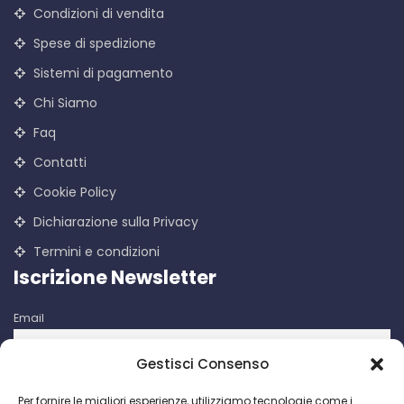
Condizioni di vendita
Spese di spedizione
Sistemi di pagamento
Chi Siamo
Faq
Contatti
Cookie Policy
Dichiarazione sulla Privacy
Termini e condizioni
Iscrizione Newsletter
Email
Gestisci Consenso
Iscrivendomi accetto le condizioni d'uso di questo sito. I dati
Per fornire le migliori esperienze, utilizziamo tecnologie come i
raccolti verranno utilizzati per attività di comunicazioni