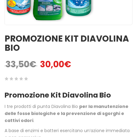
MINUTI
ACCENSIONI NATU ...
1,00
€
3,00
€
ACCENDIFUOCO 16
PULITORE STUFE A
MAXI TAVOLETTE
PELLET
PROMOZIONE KIT DIAVOLINA
3,50
€
6,50
€
BIO
SPAZZACAMINO 5
GREEN POWER 48 C
33,50
€
30,00
€
Il prezzo originale era: 33,50€.
Il prezzo attuale è: 30,00€.
BUSTINE
2,50
€
4,50
€
0
5
0
BELFUOCO
ACCENDIFUOCO
Promozione Kit Diavolina Bio
ECOLOGICO 28pz
out
4,00
€
1,80
€
of
I tre prodotti di punta Diavolina Bio
per la manutenzione
based
delle fosse biologiche e la prevenzione di sgorghi e
on
cattivi odori
.
customer
A base di enzimi e batteri esercitano un’azione immediata
ratings