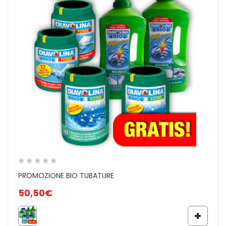
La risposta Diavolina per la pulizia e il mantenimento delle
fosse biologiche. Grazie alla speciale composizione a base
di enzimi e batteri, combattono facilmente cattivi odori,
spurghi ed ingorghi. Ideali anche per avviare nuove fosse,
avviare quelle appena spurgate e per riattivare sistemi
fermi da lungo tempo.
GEL TUBATURE
Un gel biologico che, rilasciato attraverso gli scarichi di
lavabi, docce e vasche, pulisce e igienizza a fondo le
tubazioni sopprimendo i cattivi odori. Una soluzione
efficace che non aggredisce le superfici e previene
biologicamente la formazione di incrostazioni e depositi
all’interno di qualsiasi tipo di tubatura.
PROMOZIONE BIO TUBATURE
50,50
€