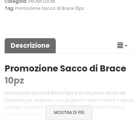
Categoria:
PROMOZIONI
Tag:
Promozione Sacco di Brace 10pz
Descrizione
Promozione Sacco di Brace
10pz
Promozione Sacco di Brace 10pz è la soluzione ideata da
Diavolina per realizzare una grigliata in pochi minuti e senza
pensieri, grazie ad una confezione che contiene tutto il
MOSTRA DI PIÙ
necessario per la
preparazione della brace ideale per la cottura di qualsiasi
tipo di cibo.