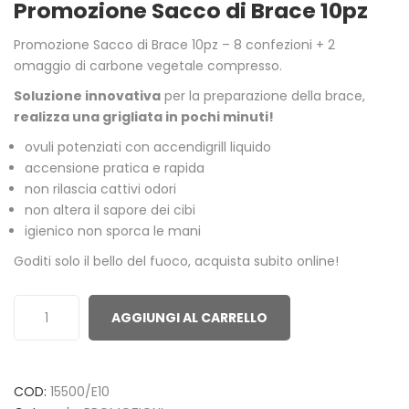
Promozione Sacco di Brace 10pz
out
of
Promozione Sacco di Brace 10pz – 8 confezioni + 2
based
omaggio di carbone vegetale compresso.
on
Soluzione innovativa
per la preparazione della brace,
customer
realizza una grigliata in pochi minuti!
ratings
ovuli potenziati con accendigrill liquido
accensione pratica e rapida
non rilascia cattivi odori
non altera il sapore dei cibi
igienico non sporca le mani
Goditi solo il bello del fuoco, acquista subito online!
AGGIUNGI AL CARRELLO
COD:
15500/E10