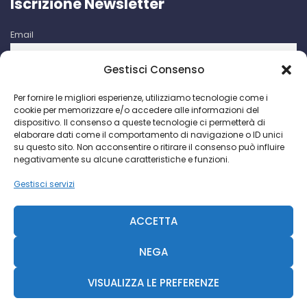
Iscrizione Newsletter
Email
Gestisci Consenso
Iscrivendomi accetto le condizioni d'uso di questo sito. I dati
Per fornire le migliori esperienze, utilizziamo tecnologie come i
raccolti verranno utilizzati per attività di comunicazioni
cookie per memorizzare e/o accedere alle informazioni del
promozionali da parte di Facco Giuseppe & C. S.p.a.
dispositivo. Il consenso a queste tecnologie ci permetterà di
elaborare dati come il comportamento di navigazione o ID unici
su questo sito. Non acconsentire o ritirare il consenso può influire
negativamente su alcune caratteristiche e funzioni.
Gestisci servizi
Facco Giuseppe & C. S.p.a. P.I. IT 00730640158 - 2018 ©
CCIAA Milano N. 393189
ACCETTA
R.S. Trib. MI N. 69935-2092-845 - Cap. Soc. € 468.000 -
Diavolina
NEGA
VISUALIZZA LE PREFERENZE
Diavolina
|
Consulente Web Marketing