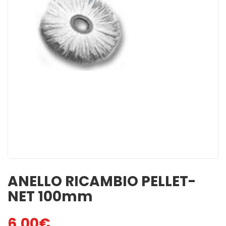
MINUTI
ACCENSIONI NATU ...
1,00
€
3,00
€
ACCENDIFUOCO 16
PULITORE STUFE A
MAXI TAVOLETTE
PELLET
3,50
€
6,50
€
SPAZZACAMINO 5
GREEN POWER 48 C
BUSTINE
2,50
€
4,50
€
BELFUOCO
ACCENDIFUOCO
ECOLOGICO 28pz
4,00
€
1,80
€
ANELLO RICAMBIO PELLET-
NET 100mm
6,00
€