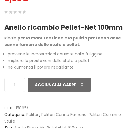
0
5
0
Anello ricambio Pellet-Net 100mm
out
of
Ideale
per la manutenzione e la pulizia profonda delle
based
canne fumarie delle stufe a pellet
.
on
previene le incrostazioni causate dalla fuliggine
customer
migliora le prestazioni delle stufe a pellet
ratings
ne aumenta il potere riscaldante
AGGIUNGI AL CARRELLO
COD:
15865/E
Categorie:
Pulitori
,
Pulitori Canne Fumarie
,
Pulitori Camini e
Stufe
Tag:
Anello Ricambio Pellet-Net 100mm