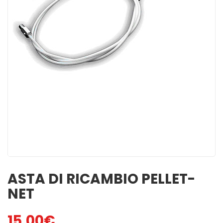
MINUTI
ACCENSIONI NATU ...
1,00
€
3,00
€
ACCENDIFUOCO 16
PULITORE STUFE A
MAXI TAVOLETTE
PELLET
3,50
€
6,50
€
SPAZZACAMINO 5
GREEN POWER 48 C
BUSTINE
2,50
€
4,50
€
BELFUOCO
ACCENDIFUOCO
ECOLOGICO 28pz
4,00
€
1,80
€
ASTA DI RICAMBIO PELLET-
NET
15,00
€