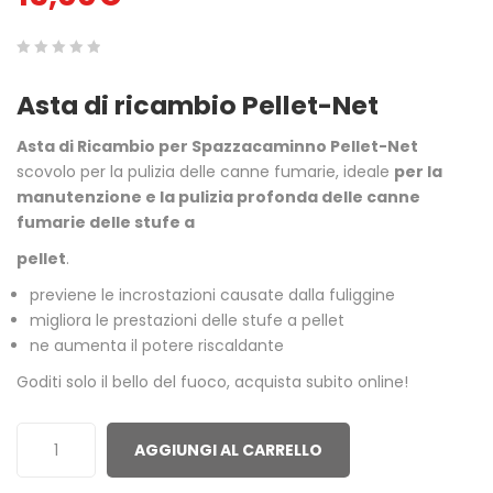
0
5
0
Asta di ricambio Pellet-Net
out
of
Asta di Ricambio per Spazzacaminno Pellet-Net
based
scovolo per la pulizia delle canne fumarie, ideale
per la
on
manutenzione e la pulizia profonda delle canne
customer
fumarie delle stufe a
ratings
pellet
.
previene le incrostazioni causate dalla fuliggine
migliora le prestazioni delle stufe a pellet
ne aumenta il potere riscaldante
Goditi solo il bello del fuoco, acquista subito online!
AGGIUNGI AL CARRELLO