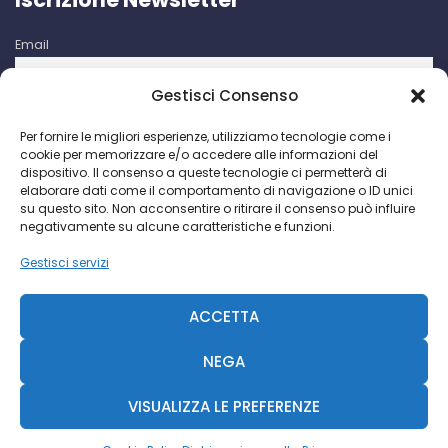
Email
Gestisci Consenso
Iscrivendomi accetto le condizioni d'uso di questo sito. I dati
Per fornire le migliori esperienze, utilizziamo tecnologie come i
raccolti verranno utilizzati per attività di comunicazioni
cookie per memorizzare e/o accedere alle informazioni del
promozionali da parte di Facco Giuseppe & C. S.p.a.
dispositivo. Il consenso a queste tecnologie ci permetterà di
elaborare dati come il comportamento di navigazione o ID unici
su questo sito. Non acconsentire o ritirare il consenso può influire
negativamente su alcune caratteristiche e funzioni.
Gestisci servizi
Facco Giuseppe & C. S.p.a. P.I. IT 00730640158 - 2018 ©
CCIAA Milano N. 393189
ACCETTA
R.S. Trib. MI N. 69935-2092-845 - Cap. Soc. € 468.000 -
Diavolina
NEGA
VISUALIZZA LE PREFERENZE
Diavolina
|
Consulente Web Marketing