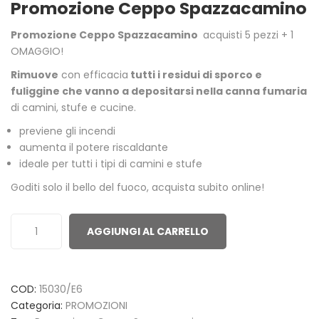
Promozione Ceppo Spazzacamino
out
of
Promozione Ceppo Spazzacamino
acquisti 5 pezzi + 1
based
OMAGGIO!
on
Rimuove
con efficacia
tutti i residui di sporco e
customer
fuliggine che vanno a depositarsi nella canna fumaria
ratings
di camini, stufe e cucine.
previene gli incendi
aumenta il potere riscaldante
ideale per tutti i tipi di camini e stufe
Goditi solo il bello del fuoco, acquista subito online!
AGGIUNGI AL CARRELLO
COD:
15030/E6
Categoria:
PROMOZIONI