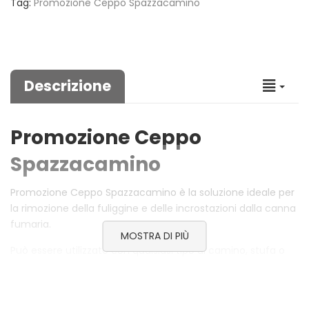
Tag:
Promozione Ceppo Spazzacamino
Descrizione
Promozione Ceppo
Spazzacamino
Promozione Ceppo Spazzacamino è la soluzione ideale per
la rimozione della fuliggine e delle incrostazioni dalla canna
fumaria.
MOSTRA DI PIÙ
Può essere utilizzato con qualsiasi tipo di camino, stufa o
cucina.
Aumenta il potere riscaldante e aiuta a prevenire gli
incendi se usato con regolarità.