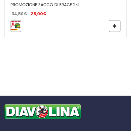
PROMOZIONE SACCO DI BRACE 2×1
Il prezzo originale era: 34,50€.
Il prezzo attuale è: 25,00€.
34,50
€
25,00
€