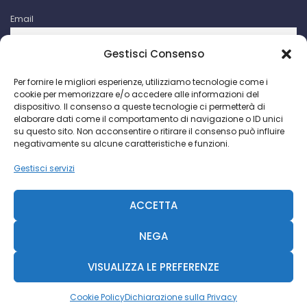
Email
Gestisci Consenso
Iscrivendomi accetto le condizioni d'uso di questo sito. I dati
Per fornire le migliori esperienze, utilizziamo tecnologie come i
raccolti verranno utilizzati per attività di comunicazioni
cookie per memorizzare e/o accedere alle informazioni del
promozionali da parte di Facco Giuseppe & C. S.p.a.
dispositivo. Il consenso a queste tecnologie ci permetterà di
elaborare dati come il comportamento di navigazione o ID unici
su questo sito. Non acconsentire o ritirare il consenso può influire
negativamente su alcune caratteristiche e funzioni.
Gestisci servizi
Facco Giuseppe & C. S.p.a. P.I. IT 00730640158 - 2018 ©
CCIAA Milano N. 393189
ACCETTA
R.S. Trib. MI N. 69935-2092-845 - Cap. Soc. € 468.000 -
Diavolina
NEGA
VISUALIZZA LE PREFERENZE
Diavolina
|
Consulente Web Marketing
Cookie Policy
Dichiarazione sulla Privacy