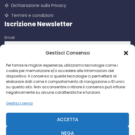
Dichiarazione sulla Privacy
Termini e condizioni
Iscrizione Newsletter
Email
Gestisci Consenso
Iscrivendomi accetto le condizioni d'uso di questo sito. I dati
Per fornire le migliori esperienze, utilizziamo tecnologie come i
raccolti verranno utilizzati per attività di comunicazioni
cookie per memorizzare e/o accedere alle informazioni del
promozionali da parte di Facco Giuseppe & C. S.p.a.
dispositivo. Il consenso a queste tecnologie ci permetterà di
elaborare dati come il comportamento di navigazione o ID unici
su questo sito. Non acconsentire o ritirare il consenso può influire
negativamente su alcune caratteristiche e funzioni.
Gestisci servizi
Facco Giuseppe & C. S.p.a. P.I. IT 00730640158 - 2018 ©
CCIAA Milano N. 393189
ACCETTA
R.S. Trib. MI N. 69935-2092-845 - Cap. Soc. € 468.000 -
Diavolina
NEGA