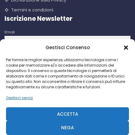
Dichiarazione sulla Privacy
Termini e condizioni
Iscrizione Newsletter
Email
Gestisci Consenso
Iscrivendomi accetto le condizioni d'uso di questo sito. I dati
Per fornire le migliori esperienze, utilizziamo tecnologie come i
raccolti verranno utilizzati per attività di comunicazioni
cookie per memorizzare e/o accedere alle informazioni del
promozionali da parte di Facco Giuseppe & C. S.p.a.
dispositivo. Il consenso a queste tecnologie ci permetterà di
elaborare dati come il comportamento di navigazione o ID unici
su questo sito. Non acconsentire o ritirare il consenso può influire
negativamente su alcune caratteristiche e funzioni.
Gestisci servizi
Facco Giuseppe & C. S.p.a. P.I. IT 00730640158 - 2018 ©
CCIAA Milano N. 393189
ACCETTA
R.S. Trib. MI N. 69935-2092-845 - Cap. Soc. € 468.000 -
Diavolina
NEGA