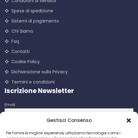
Condizioni di vendita
Spese di spedizione
Sistemi di pagamento
Chi Siamo
Faq
Contatti
Cookie Policy
Dichiarazione sulla Privacy
Termini e condizioni
Iscrizione Newsletter
Email
Gestisci Consenso
Iscrivendomi accetto le condizioni d'uso di questo sito. I dati
Per fornire le migliori esperienze, utilizziamo tecnologie come i
raccolti verranno utilizzati per attività di comunicazioni