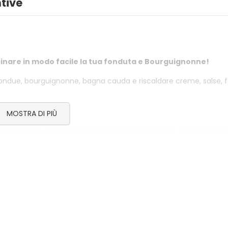
3,50
€
tive
SPAZZACAMINO 5 BUSTINE
GREEN POWE
4,50
€
2,50
€
cucinare in modo facile la tua fonduta e Bourguignonne!
BELFUOCO
ACCENDIFU
a fondue, bourguignonne, bagna cauda e riscaldare creme, salse, 
ECOLOGICO
4,00
€
1,80
€
gillate.
MOSTRA DI PIÙ
cibi per circa 45 minuti, non copre il sapore dei cibi, non crea fum