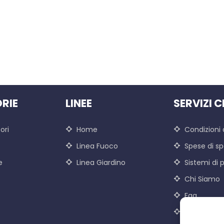
RIE
LINEE
SERVIZI C
ori
Home
Condizioni 
Linea Fuoco
Spese di sp
e
Linea Giardino
Sistemi di
Chi Siamo
Faq
Contatti