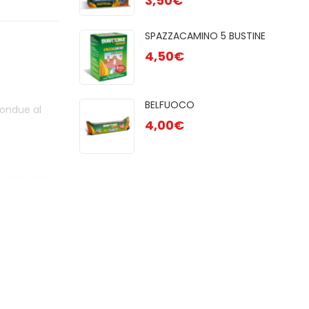
3,50
€
GR
2,50
R 48 CUBI
SPAZZACAMINO 5 BUSTINE
AC
4,50
€
1,80
OCO
BELFUOCO
fondue al
 28pz
4,00
€
o ne’ odori.