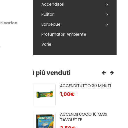
Accenditori
Pulitori
 ricarica
Barbecue
Profumatori Ambiente
Varie
.
I più venduti
R 85
ACCENDITUTTO 30 MINUTI
GRE
NATU ...
1,00
€
3,00
PUL
UFE A PELLET
ACCENDIFUOCO 16 MAXI
6,50
TAVOLETTE