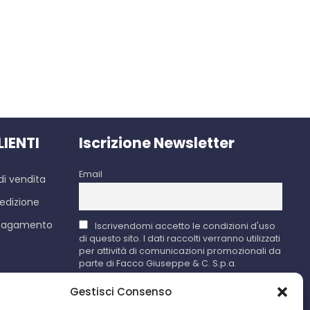
LIENTI
Iscrizione Newsletter
Email
di vendita
edizione
 pagamento
Iscrivendomi accetto le condizioni d'uso
di questo sito. I dati raccolti verranno utilizzati
per attività di comunicazioni promozionali da
parte di Facco Giuseppe & C. S.p.a.
Gestisci Consenso