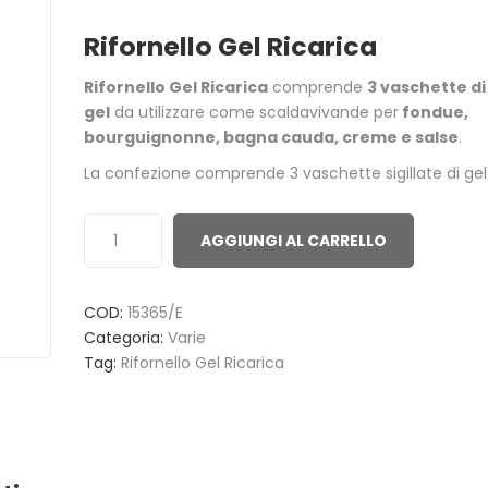
0
5
0
Rifornello Gel Ricarica
out
of
Rifornello Gel Ricarica
comprende
3 vaschette di
based
gel
da utilizzare come scaldavivande per
fondue,
on
bourguignonne, bagna cauda, creme e salse
.
customer
La confezione comprende 3 vaschette sigillate di gel
ratings
AGGIUNGI AL CARRELLO
COD:
15365/E
ACCENDITUTTO 30 MINUTI
GREEN POWE
Categoria:
Varie
ACCENSIONI 
1,00
€
Tag:
Rifornello Gel Ricarica
3,00
€
ACCENDIFUOCO 16 MAXI
PULITORE ST
TAVOLETTE
6,50
€