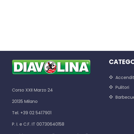
CATEGO
Accendit
Pulitori
Corso XXII Marzo 24
Barbecu
20135 Milano
Tel. +39 02 5417901
P. I. e C.F. IT 00730640158