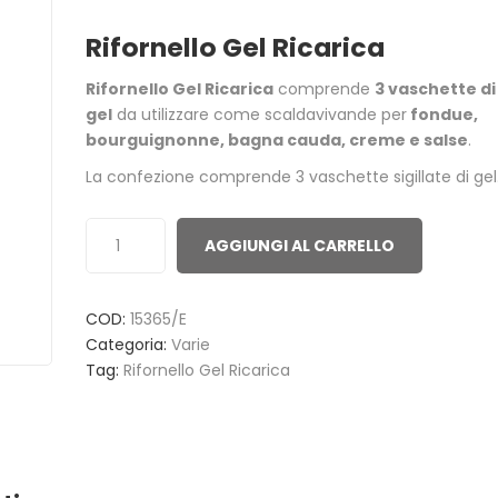
0
5
0
Rifornello Gel Ricarica
out
of
Rifornello Gel Ricarica
comprende
3 vaschette di
based
gel
da utilizzare come scaldavivande per
fondue,
on
bourguignonne, bagna cauda, creme e salse
.
customer
La confezione comprende 3 vaschette sigillate di gel
ratings
AGGIUNGI AL CARRELLO
COD:
15365/E
ACCENDITUTTO 30 MINUTI
GREEN POWE
Categoria:
Varie
ACCENSIONI 
1,00
€
Tag:
Rifornello Gel Ricarica
3,00
€
ACCENDIFUOCO 16 MAXI
PULITORE ST
TAVOLETTE
6,50
€