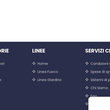
RIE
LINEE
SERVIZI C
ori
Home
Condizioni 
Linea Fuoco
Spese di sp
e
Linea Giardino
Sistemi di
Chi Siamo
Faq
Contatti