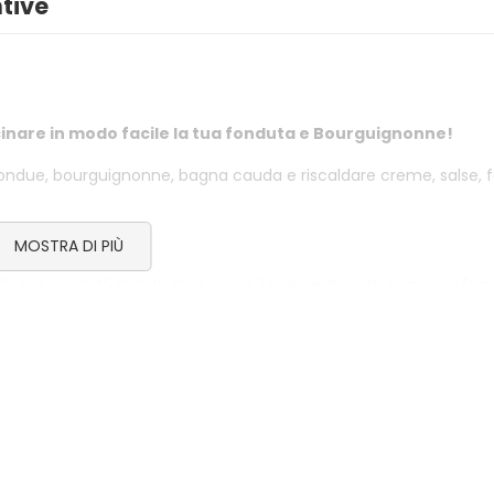
3,50
€
tive
SPAZZACAMINO 5 BUSTINE
GREEN POWE
4,50
€
2,50
€
cucinare in modo facile la tua fonduta e Bourguignonne!
BELFUOCO
ACCENDIFU
a fondue, bourguignonne, bagna cauda e riscaldare creme, salse, 
ECOLOGICO
4,00
€
1,80
€
gillate.
MOSTRA DI PIÙ
cibi per circa 45 minuti, non copre il sapore dei cibi, non crea fum