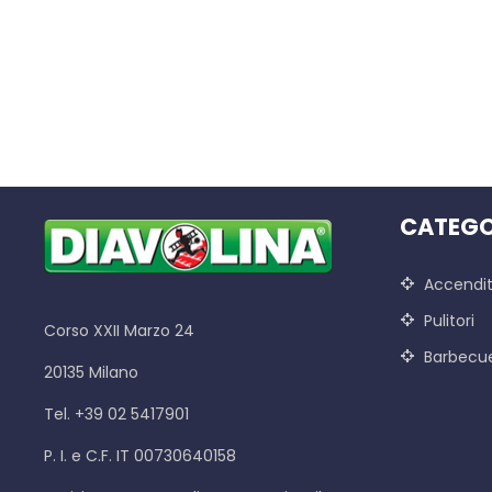
CATEGO
Accendit
Pulitori
Corso XXII Marzo 24
Barbecu
20135 Milano
Tel. +39 02 5417901
P. I. e C.F. IT 00730640158