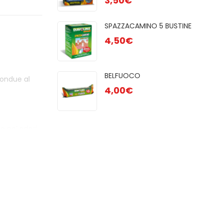
3,50
€
GR
2,50
R 48 CUBI
SPAZZACAMINO 5 BUSTINE
AC
4,50
€
1,80
OCO
BELFUOCO
fondue al
 28pz
4,00
€
o ne’ odori.