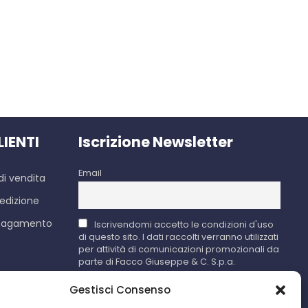
LIENTI
Iscrizione Newsletter
Email
di vendita
edizione
 pagamento
Iscrivendomi accetto le condizioni d'uso
di questo sito. I dati raccolti verranno utilizzati
per attività di comunicazioni promozionali da
parte di Facco Giuseppe & C. S.p.a.
Gestisci Consenso