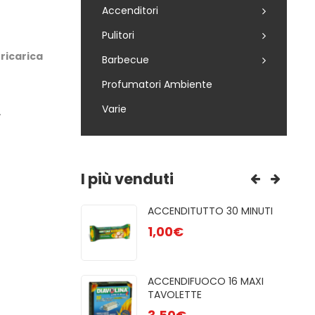
Accenditori
Pulitori
 ricarica
Barbecue
Profumatori Ambiente
Varie
.
I più venduti
R 85
ACCENDITUTTO 30 MINUTI
GRE
NATU ...
1,00
€
3,00
PUL
UFE A PELLET
ACCENDIFUOCO 16 MAXI
6,50
TAVOLETTE