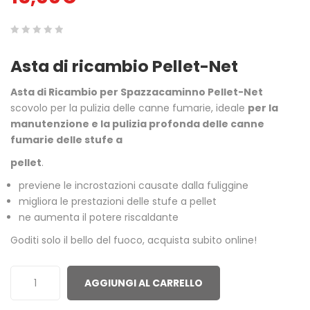
0
5
0
Asta di ricambio Pellet-Net
out
of
Asta di Ricambio per Spazzacaminno Pellet-Net
based
scovolo per la pulizia delle canne fumarie, ideale
per la
on
manutenzione e la pulizia profonda delle canne
customer
fumarie delle stufe a
ratings
pellet
.
previene le incrostazioni causate dalla fuliggine
migliora le prestazioni delle stufe a pellet
ne aumenta il potere riscaldante
Goditi solo il bello del fuoco, acquista subito online!
AGGIUNGI AL CARRELLO