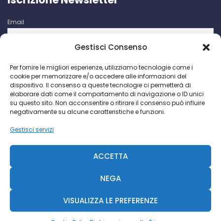
Email
Gestisci Consenso
Iscrivendomi accetto le condizioni d'uso di questo sito. I dati
Per fornire le migliori esperienze, utilizziamo tecnologie come i
raccolti verranno utilizzati per attività di comunicazioni
cookie per memorizzare e/o accedere alle informazioni del
promozionali da parte di Facco Giuseppe & C. S.p.a.
dispositivo. Il consenso a queste tecnologie ci permetterà di
elaborare dati come il comportamento di navigazione o ID unici
su questo sito. Non acconsentire o ritirare il consenso può influire
negativamente su alcune caratteristiche e funzioni.
Gestisci servizi
Facco Giuseppe & C. S.p.a. P.I. IT 00730640158 - 2018 ©
CCIAA Milano N. 393189
ACCETTA
R.S. Trib. MI N. 69935-2092-845 - Cap. Soc. € 468.000 -
Diavolina
NEGA
VISUALIZZA LE PREFERENZE
Diavolina
|
Consulente Web Marketing