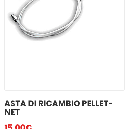
MINUTI
ACCENSIONI NATU ...
1,00
€
3,00
€
ACCENDIFUOCO 16
PULITORE STUFE A
MAXI TAVOLETTE
PELLET
3,50
€
6,50
€
SPAZZACAMINO 5
GREEN POWER 48 C
BUSTINE
2,50
€
4,50
€
BELFUOCO
ACCENDIFUOCO
ECOLOGICO 28pz
4,00
€
1,80
€
ASTA DI RICAMBIO PELLET-
NET
15,00
€