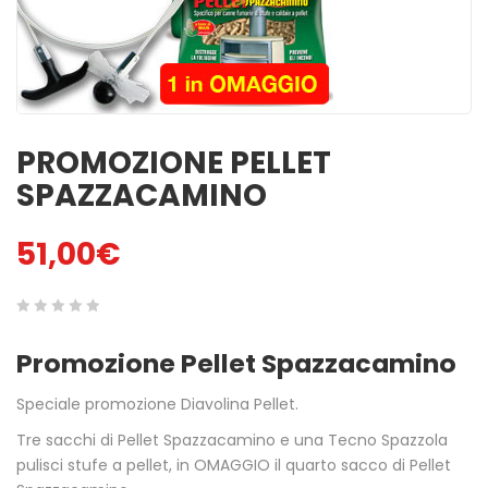
MINUTI
ACCENSIONI NATU ...
1,00
€
3,00
€
ACCENDIFUOCO 16
PULITORE STUFE A
MAXI TAVOLETTE
PELLET
3,50
€
6,50
€
PROMOZIONE PELLET
SPAZZACAMINO
SPAZZACAMINO 5
GREEN POWER 48 C
BUSTINE
2,50
€
51,00
€
4,50
€
BELFUOCO
ACCENDIFUOCO
ECOLOGICO 28pz
0
5
0
4,00
€
Promozione Pellet Spazzacamino
out
1,80
€
of
Speciale promozione Diavolina Pellet.
based
on
Tre sacchi di Pellet Spazzacamino e una Tecno Spazzola
pulisci stufe a pellet, in OMAGGIO il quarto sacco di Pellet
customer