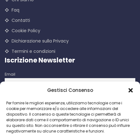
Faq
Contatti
Cookie Policy
Dichiarazione sulla Privacy
Termini e condizioni
Iscrizione Newsletter
Email
Gestisci Consenso
Iscrivendomi accetto le condizioni d'uso di questo sito. I dati
Per fornire le migliori esperienze, utilizziamo tecnologie come i
raccolti verranno utilizzati per attività di comunicazioni
cookie per memorizzare e/o accedere alle informazioni del
promozionali da parte di Facco Giuseppe & C. S.p.a.
dispositivo. Il consenso a queste tecnologie ci permetterà di
elaborare dati come il comportamento di navigazione o ID unici
su questo sito. Non acconsentire o ritirare il consenso può influire
negativamente su alcune caratteristiche e funzioni.