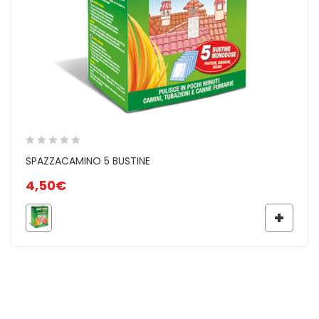
Per maggiori informazioni consulta la scheda prodotto:
Promo Pellet! 1 sacco di Pellet OMAGGIO con
Tecnospazzola e 3 sa (251,24 KB)
SPAZZACAMINO 5 BUSTINE
4,50
€