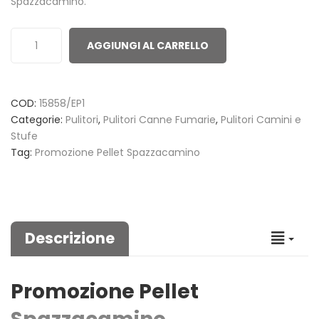
Spazzacamino.
ratings
AGGIUNGI AL CARRELLO
COD:
15858/EP1
Categorie:
Pulitori
,
Pulitori Canne Fumarie
,
Pulitori Camini e
Stufe
Tag:
Promozione Pellet Spazzacamino
Descrizione
Promozione Pellet