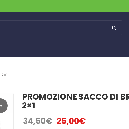
 2×1
PROMOZIONE SACCO DI B
2×1
In
34,50
€
25,00
€
Il prezzo originale era: 34,50€.
Il prezzo attuale è: 2
erta!