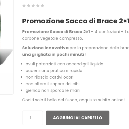
0
5
0
Promozione Sacco di Brace 2×
out
of
Promozione Sacco di Brace 2×1
– 4 confezioni + 1
based
carbone vegetale compresso.
on
Soluzione innovativa
per la preparazione della bra
customer
una grigliata in pochi minuti!
ratings
ovuli potenziati con accendigrill liquido
accensione pratica e rapida
non rilascia cattivi odori
non altera il sapore dei cibi
ACCENDITUTTO 30 MINUTI
GREEN POWE
gienico non sporca le mani
ACCENSIONI 
1,00
€
3,00
€
Goditi solo il bello del fuoco, acquista subito online!
ACCENDIFUOCO 16 MAXI
PULITORE ST
AGGIUNGI AL CARRELLO
TAVOLETTE
6,50
€