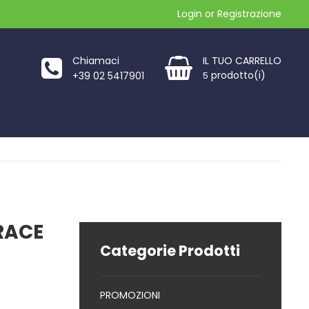
Login
or
Registrazione
Chiamaci
IL TUO CARRELLO
prodotto(i)
+39 02 5417901
5
RACE
Categorie Prodotti
5,00€.
PROMOZIONI