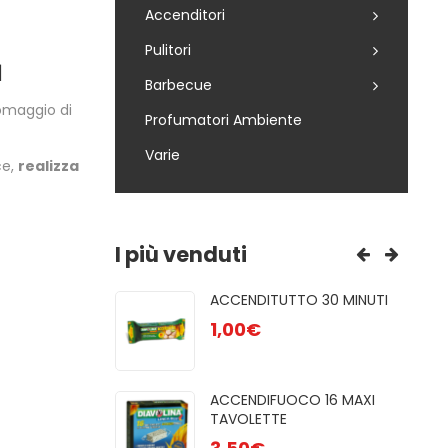
Accenditori
Pulitori
1
Barbecue
 omaggio di
Profumatori Ambiente
Varie
ce,
realizza
I più venduti
R 85
ACCENDITUTTO 30 MINUTI
GRE
NATU ...
1,00
€
3,00
PUL
UFE A PELLET
ACCENDIFUOCO 16 MAXI
6,50
TAVOLETTE