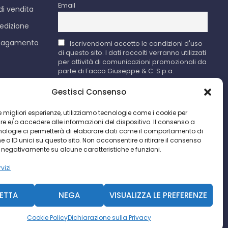
Email
di vendita
edizione
 pagamento
Iscrivendomi accetto le condizioni d'uso
di questo sito. I dati raccolti verranno utilizzati
per attività di comunicazioni promozionali da
parte di Facco Giuseppe & C. S.p.a.
Gestisci Consenso
cy
 le migliori esperienze, utilizziamo tecnologie come i cookie per
 e/o accedere alle informazioni del dispositivo. Il consenso a
ne sulla
nologie ci permetterà di elaborare dati come il comportamento di
 o ID unici su questo sito. Non acconsentire o ritirare il consenso
e negativamente su alcune caratteristiche e funzioni.
ondizioni
vizi
Diavolina
|
Consulente Web Marketing
ETTA
NEGA
VISUALIZZA LE PREFERENZE
Cookie Policy
Dichiarazione sulla Privacy