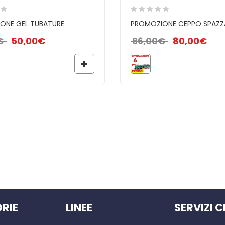
ONE GEL TUBATURE
PROMOZIONE CEPPO SPAZ
Il prezzo originale era: 57,00€.
Il prezzo attuale è: 50,00€.
Il prezzo origina
Il pr
€
50,00
€
96,00
€
80,00
€
RIE
LINEE
SERVIZI C