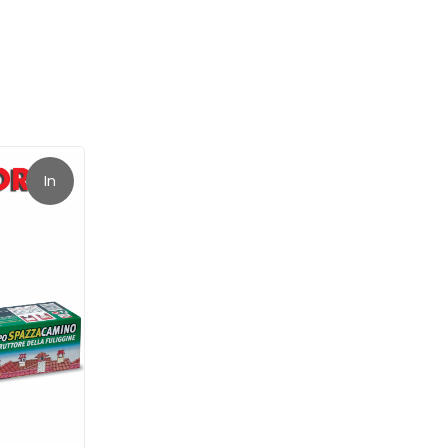
grill di
ucri,
 sacco
In
offerta!
ocere una
uperiore,