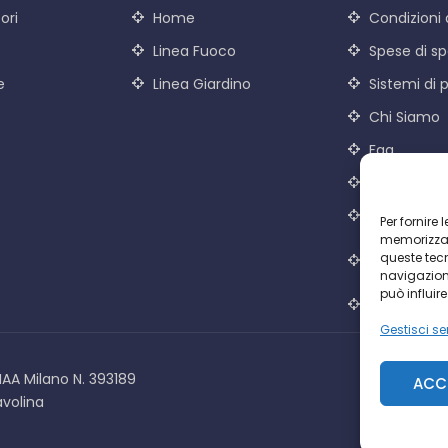
ori
Home
Condizioni 
Linea Fuoco
Spese di sp
e
Linea Giardino
Sistemi di
Chi Siamo
Faq
Contatti
Cookie Poli
Per fornire
memorizzare
Dichiarazio
queste tec
Privacy
navigazione
può influir
Termini e c
Gestisci ser
IAA Milano N. 393189
ACC
avolina