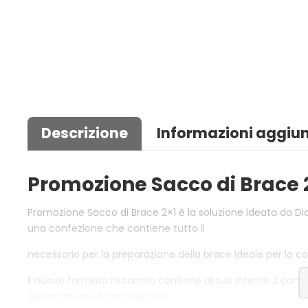
Descrizione
Informazioni aggiun
Promozione Sacco di Brace 
Promozione Sacco di Brace 2×1 è la soluzione ideata da Diav
una confezione che contiene tutto il
necessario per la preparazione della brace ideale per la cott
Il nuovo formato risparmio contiene al suo interno 2 confe
senza spreco di combustibile.