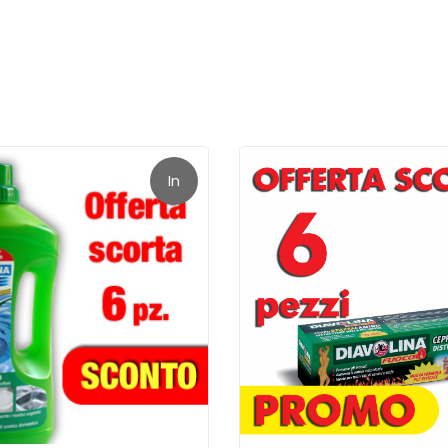
uli di carbone vegetale di legno compresso impregnati di accendi
to, senza minimamente alterare il sapore e gli aromi dei cibi.
o necessario aprire la confezione e sporcarsi le mani. Gli invol
ue e accesi sui quattro angoli. In pochi istanti, il contenuto del
In
offerta!
igliata per 2/3 persone, mentre utilizzando 2 sacchi si potrà cu
bone vegetale di Sacco di Brace offrono una resa calorica molto s
so quantitativo di brace.