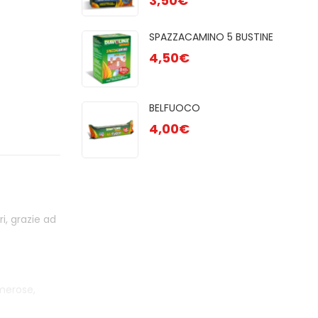
3,50
€
GR
2,50
R 48 CUBI
SPAZZACAMINO 5 BUSTINE
AC
4,50
€
1,80
OCO
BELFUOCO
 28pz
4,00
€
i, grazie ad
umerose,