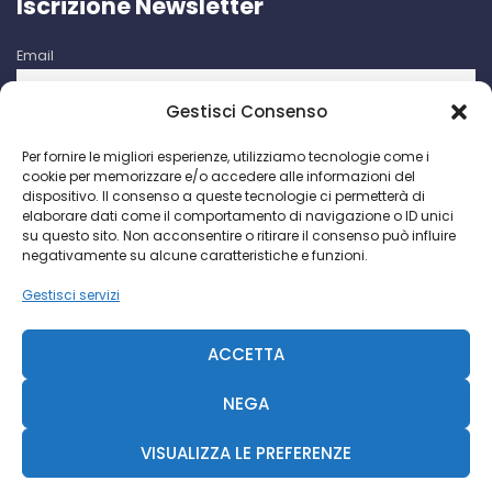
Iscrizione Newsletter
Email
Gestisci Consenso
Iscrivendomi accetto le condizioni d'uso di questo sito. I dati
Per fornire le migliori esperienze, utilizziamo tecnologie come i
raccolti verranno utilizzati per attività di comunicazioni
cookie per memorizzare e/o accedere alle informazioni del
promozionali da parte di Facco Giuseppe & C. S.p.a.
dispositivo. Il consenso a queste tecnologie ci permetterà di
elaborare dati come il comportamento di navigazione o ID unici
su questo sito. Non acconsentire o ritirare il consenso può influire
negativamente su alcune caratteristiche e funzioni.
Gestisci servizi
Facco Giuseppe & C. S.p.a. P.I. IT 00730640158 - 2018 ©
CCIAA Milano N. 393189
ACCETTA
R.S. Trib. MI N. 69935-2092-845 - Cap. Soc. € 468.000 -
Diavolina
NEGA
VISUALIZZA LE PREFERENZE
Diavolina
|
Consulente Web Marketing