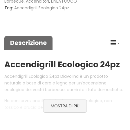
Barbecue
,
Accenditori
,
LINEA FUOCO
Tag:
Accendigrill Ecologico 24pz
Descrizione
Accendigrill Ecologico 24pz
Accendigrill Ecologico 24pz Diavolina è un prodotto
naturale a base di cera e legno per un’accensione
ecologica dei vostri berbecue, camini e stufe domestiche.
Ha conservazione illimitata, è inodore, ecologico, non
MOSTRA DI PIÙ
tossico e brucia per oltre 10 minuti.
Tutta la legna utilizzata per l’accendigrill è legna che
rispetta la regolamentazione FSC, che preserva la cura ed il