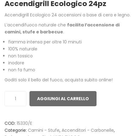
Accendigrill Ecologico 24pz
out
of
Accendigrill Ecologico 24 accensioni a base di cera e legno.
based
on
L’accendifuoco naturale che
facilita l’accensione di
camini, stufe e barbecue
.
customer
ratings
fiamma intensa per oltre 10 minuti
100% naturale
non tossico
inodore
non fa fumo
Goditi solo il bello del fuoco, acquista subito online!
AGGIUNGI AL CARRELLO
COD:
15330/E
Categorie:
Camini - Stufe
,
Accenditori - Carbonelle
,