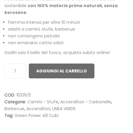
based
sostenibile
con 100% materie prime naturali, senza
on
kerosene
.
customer
fiamma intensa per oltre 10 minuti
ratings
adatti a camini, stufe, barbecue
non contengono petrolio
non emanano cattivi odori
Goditi solo il bello del fuoco, acquista subito online!
AGGIUNGI AL CARRELLO
COD:
15335/E
Categorie:
Camini - Stufe
,
Accenditori - Carbonelle
,
Barbecue
,
Accenditori
,
LINEA VERDE
Tag:
Green Power 48 Cubi