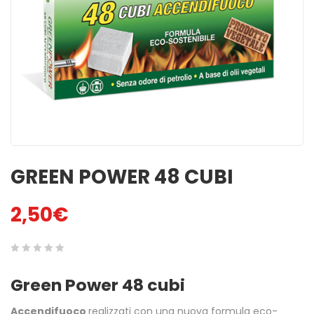
MINUTI
ACCENSIONI NATU ...
1,00
€
3,00
€
ACCENDIFUOCO 16
PULITORE STUFE A
MAXI TAVOLETTE
PELLET
3,50
€
6,50
€
SPAZZACAMINO 5
GREEN POWER 48 C
BUSTINE
2,50
€
4,50
€
GREEN POWER 48 CUBI
BELFUOCO
ACCENDIFUOCO
2,50
€
ECOLOGICO 28pz
4,00
€
1,80
€
0
5
0
Green Power 48 cubi
out
of
Accendifuoco
realizzati con una nuova formula eco-