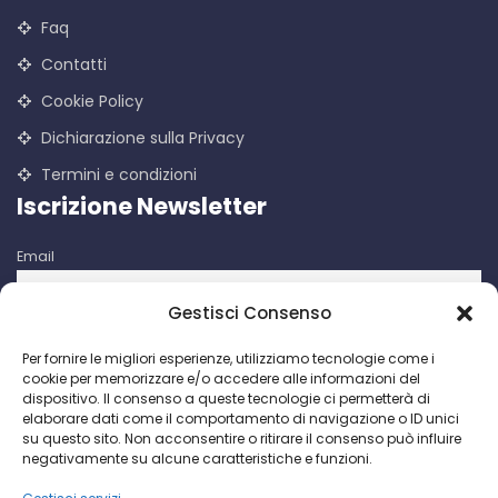
Faq
Contatti
Cookie Policy
Dichiarazione sulla Privacy
Termini e condizioni
Iscrizione Newsletter
Email
Gestisci Consenso
Iscrivendomi accetto le condizioni d'uso di questo sito. I dati
Per fornire le migliori esperienze, utilizziamo tecnologie come i
raccolti verranno utilizzati per attività di comunicazioni
cookie per memorizzare e/o accedere alle informazioni del
promozionali da parte di Facco Giuseppe & C. S.p.a.
dispositivo. Il consenso a queste tecnologie ci permetterà di
elaborare dati come il comportamento di navigazione o ID unici
su questo sito. Non acconsentire o ritirare il consenso può influire
negativamente su alcune caratteristiche e funzioni.