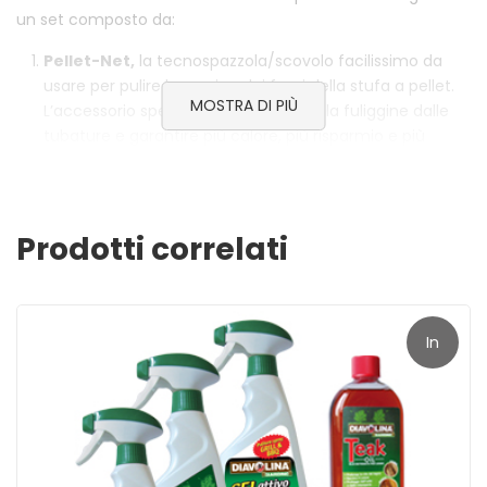
un set composto da:
Pellet-Net,
la tecnospazzola/scovolo facilissimo da
usare per pulire lo scarico dei fumi della stufa a pellet.
MOSTRA DI PIÙ
L’accessorio specifico per rimuovere la fuliggine dalle
tubature e garantire più calore, più risparmio e più
efficienza.
Diavolina Super Vetro spray,
il detergente per la
pulizia esterna delle stufa a pellet, ottimo per rimuovere
aloni e i depositi di fuliggine dagli sportelli. Basta
Prodotti correlati
spruzzarlo sulla superficie, lasciare agire un minuto e
rimuoverlo con un panno umido per una stufa
splendente come nuova.
Tre sacchi di Diavolina Pellet Spazzacamino più
In
uno in omaggio
, l’ultima invenzione Diavolina
brevettata per una pulizia ancora più profonda e
offerta!
accurata delle stufe a pellet. Usato con regolarità, Pellet
Spazzacamino migliora l’efficienza delle stufe andando
a rimuovere i residui che si depositano nelle canne
fumarie per prevenire le ustruzioni. Una fumata bianca