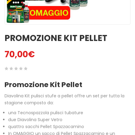
MINUTI
ACCENSIONI NATU ...
1,00
€
3,00
€
ACCENDIFUOCO 16
PULITORE STUFE A
MAXI TAVOLETTE
PELLET
PROMOZIONE KIT PELLET
3,50
€
6,50
€
70,00
€
SPAZZACAMINO 5
GREEN POWER 48 C
BUSTINE
2,50
€
4,50
€
0
5
0
Promozione Kit Pellet
out
BELFUOCO
ACCENDIFUOCO
of
ECOLOGICO 28pz
4,00
€
Diavolina Kit pulisci stufe a pellet offre un set per tutta la
based
1,80
€
stagione composto da:
on
una Tecnospazzola pulisci tubature
customer
due Diavolina Super Vetro
ratings
quattro sacchi Pellet Spazzacamino
In OMAGGIO un sacco di Pellet Spazzacamino e un